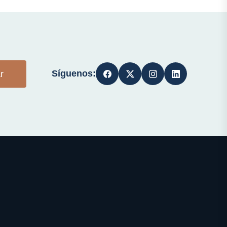
Síguenos:
r